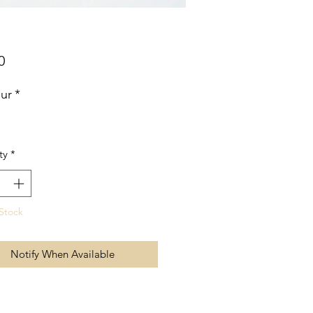
Price
0
ur
*
ty
*
Stock
Notify When Available