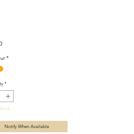
Price
0
ur
*
ty
*
Stock
Notify When Available