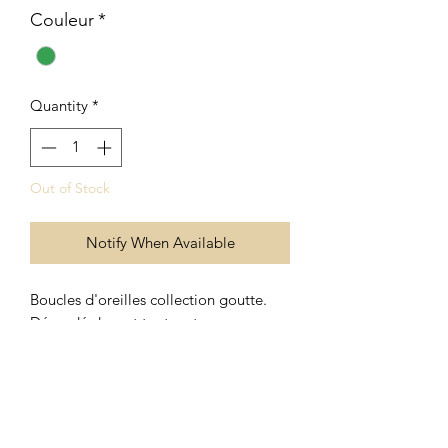
Couleur
*
Quantity
*
Out of Stock
Notify When Available
Boucles d'oreilles collection goutte.
Dégradé de vert tout en transparence.
Monture crochet argent 925
Longueur de la perle: 4cm
Poids: 10 grammes