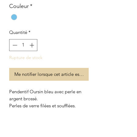
Couleur
*
Quantité
*
Rupture de stock
Me notifier lorsque cet article est disponible
Pendentif Oursin bleu avec perle en
argent brossé.
Perles de verre filées et soufflées.
Chaînette en argent 925
Longueur de la chaînette: 80cm
Longueur totale du pendentif : 9cm
Largeur de la perle: 2,7cm