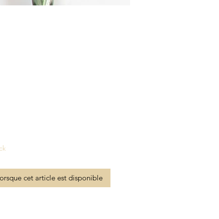
x
ck
lorsque cet article est disponible