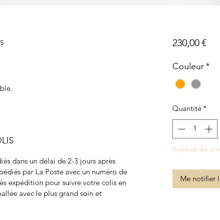
s
Pri
230,00 €
Couleur
*
ble.
Quantité
*
LIS
Rupture de sto
iés dans un délai de 2-3 jours après
xpédiés par La Poste avec un numéro de
Me notifier 
ès expédition pour suivre votre colis en
lée avec le plus grand soin et