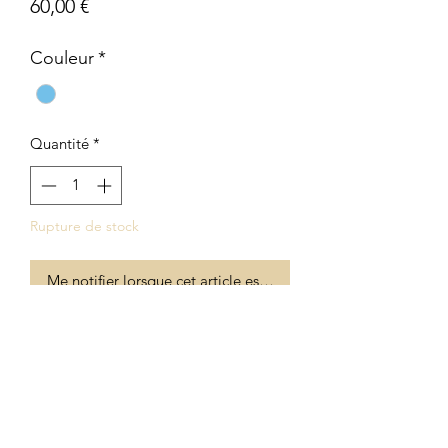
Prix
60,00 €
Couleur
*
Quantité
*
Rupture de stock
Me notifier lorsque cet article est disponible
Pendentif en perles de verre soufflé et
chaînette en argent 925
Longueur de la chaînette 50 cm
longueur de la perle 5 cm