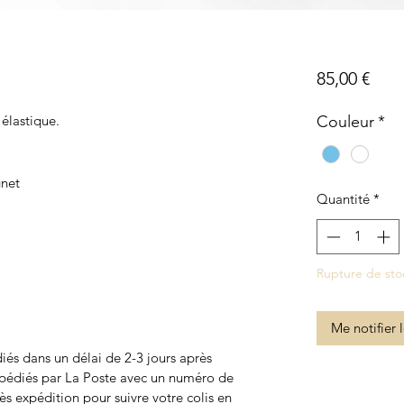
Prix
85,00 €
 élastique.
Couleur
*
gnet
Quantité
*
Rupture de sto
Me notifier 
iés dans un délai de 2-3 jours après
xpédiés par La Poste avec un numéro de
ès expédition pour suivre votre colis en