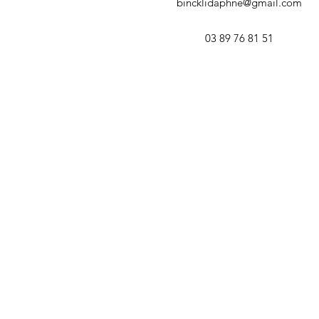
bincklidaphne@gmail.com
03 89 76 81 51