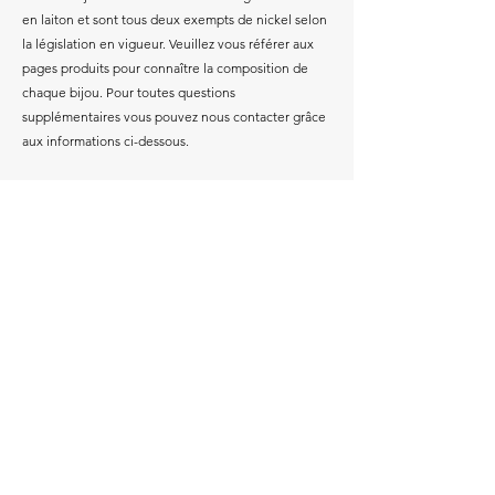
en laiton et sont tous deux exempts de nickel selon
la législation en vigueur. Veuillez vous référer aux
pages produits pour connaître la composition de
chaque bijou. Pour toutes questions
supplémentaires vous pouvez nous contacter grâce
aux informations ci-dessous.
BULLE DE VERRE
Découvrez toutes les collections des bijoux Bulle
de Verre en prenant rendez-vous à l'atelier, en me
contactant par mail ou par téléphone.
Pour toutes questions relatives aux bijoux sur-
mesure, merci de bien vouloir laisser vos
coordonnées en me précisant votre demande.