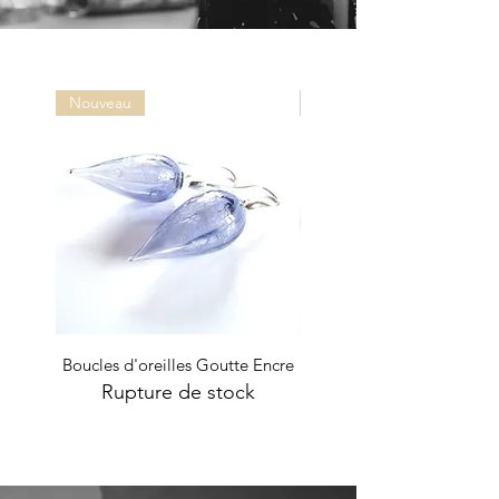
Nouveau
Nouveau
Boucles d'oreilles Goutte Encre
Boucles d'oreilles Oursin 
Rupture de stock
Rupture de stock